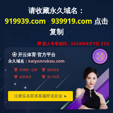
对象已移动
可在
此处
找到该文档
九游官方端平台
|
九游网·官方端网站登录入口
|
星空官网首页
入口
|
米兰在线注册
|
九游官方网页版
|
星空线上平台（集
团）官方网站
|
开云登陆入口
|
九游体育（NineGameSports）
官方网站
|
星空web版界面入口
|