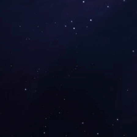
关于国投
党建工作
新闻中心
地址：济宁市太白湖新区奥体路15号 电话：0537-2