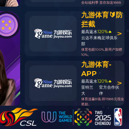
媒体聚焦
行业资讯
视频专栏