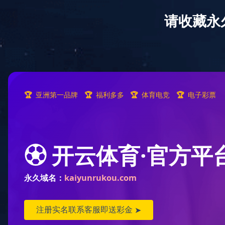
首 页
公司概况
党建工作