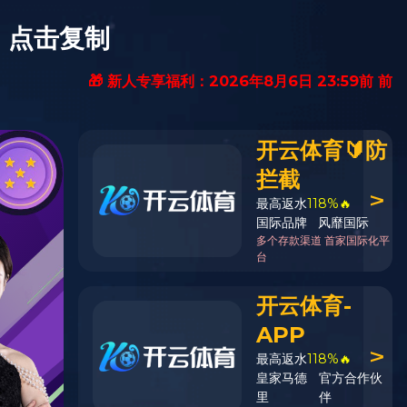
廉洁国投
世界杯体育在线
（中国）唯一官
您的位置：首页 > 新闻中心 >
方网站
新闻中心
公司要闻
企业动态