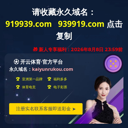
对象已移动
可在
此处
找到该文档
九游官方端平台
|
九游网·官方端网站登录入口
|
星空官网首页
入口
|
米兰在线注册
|
九游官方网页版
|
星空线上平台（集
团）官方网站
|
开云登陆入口
|
九游体育（NineGameSports）
官方网站
|
星空web版界面入口
|