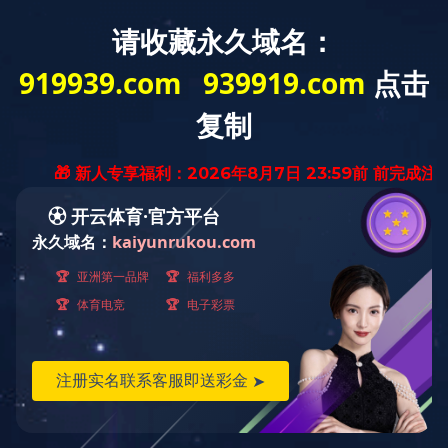
首 页
公司概况
党建工作
经营发展