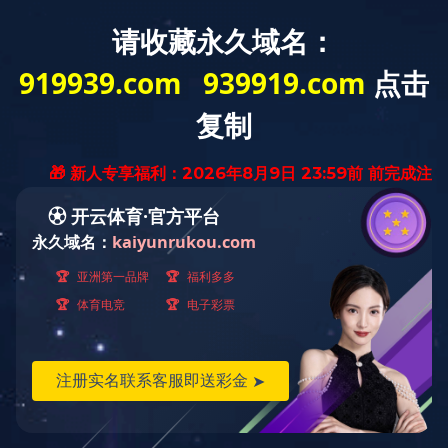
首 页
公司概况
党建工作
经营发展