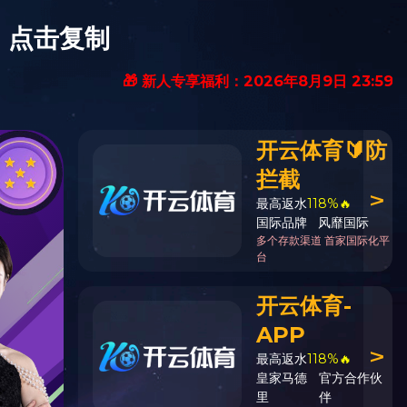
廉洁国投
世界杯体育在线
（中国）唯一官
您的位置：首页 > 廉洁国投
方网站
廉洁国投
要闻采撷
廉政在线