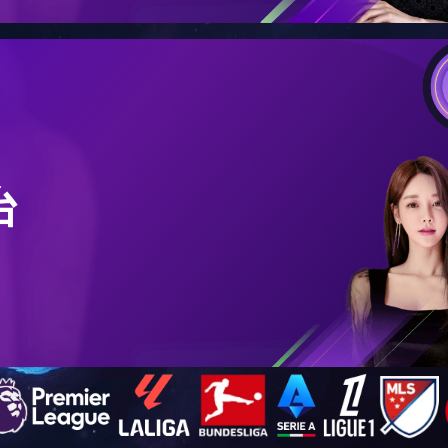
济宁市普惠托育
377012
济宁惠民
孔子人才
Copyright 
米兰在线注册
|
九游官方网页版
|
星空线上平台（集团）官方网站
|