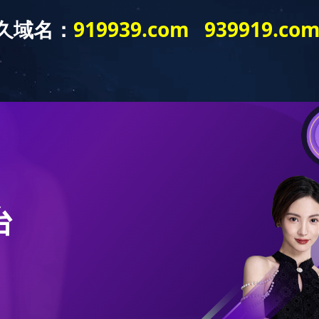
站内搜索
经营发展
新闻中心
企业文化
通知公告