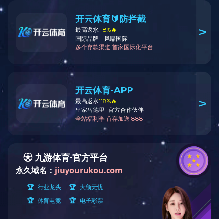
InputIfRequiredByConfig() 
+11944671

System.Web.PipelineStepManager.
ValidateHelper(HttpContext 
版本信息:
Microsoft .NET Framework 版本:4.0.30319; ASP.NET 版本:4.6.1055.0
九游官方端平台
|
九游网·官方端网站登录入口
|
星空官网首页入口
|
米兰在线注册
|
九游官
方网页版
|
星空线上平台（集团）官方网站
|
开云登陆入口
|
九游体育（NineGameSports）
官方网站
|
星空web版界面入口
|